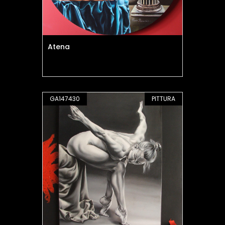
Atena
GA147430
PITTURA