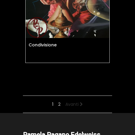
Condivisione
1
2
Avanti
Pamela Pagano Edelweiss