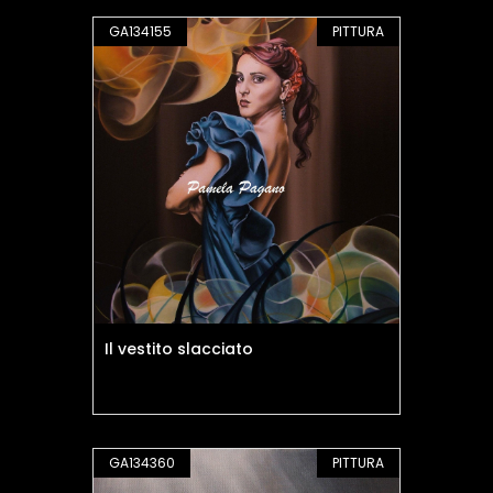
GA134155
PITTURA
Il vestito slacciato
GA134360
PITTURA