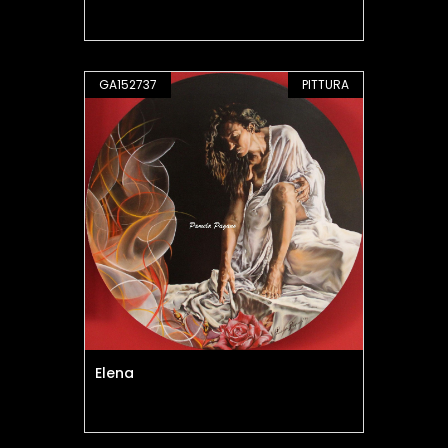
GA152737
PITTURA
Elena